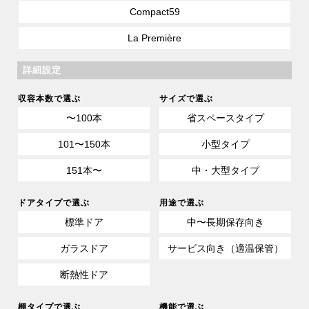
Compact59
La Première
詳細設定
収容本数で選ぶ
サイズで選ぶ
〜100本
省スペースタイプ
101〜150本
小型タイプ
151本〜
中・大型タイプ
ドアタイプで選ぶ
用途で選ぶ
標準ドア
中〜長期保存向き
ガラスドア
サービス向き（適温保管）
断熱性ドア
棚タイプで選ぶ
機能で選ぶ