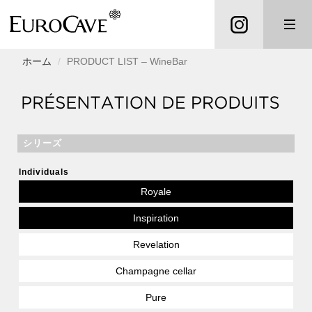
ホーム
PRODUCT LIST – WineBar
シリーズ
Individuals
Royale
Inspiration
Revelation
Champagne cellar
Pure