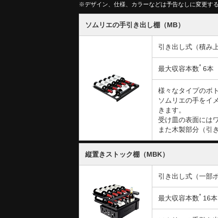
※デザイン、仕様、カラーなどは予告なしに変更す
ソムリエの手引き出し棚（MB）
引き出し式（積み
*
最大収容本数
6本
様々なタイプのボ
ソムリエの手をイ
きます。
受け皿の表面には
また木製部分（引
縦置きストック棚（MBK）
引き出し式（一部
*
最大収容本数
16本