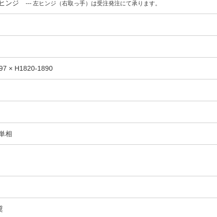
右ヒンジ
--- 左ヒンジ（右取っ手）は受注発注にて承ります。
97 × H1820-1890
 単相
奨