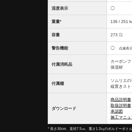
湿度表示
◯
重量*
136 / 251 k
容量
273 ㍑
警告機能
◯
点滅表示
カーボンフ
付属消耗品
保湿材
ソムリエの手
付属棚
縦置きストッ
商品説明書
取扱説明書
ダウンロード
承認図
施工マニュ
* 長さ30cm、直径7.5㎝、重さ1.3㎏のボルドーボ