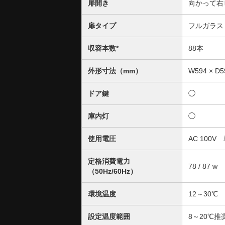
扉開き
向かって
扉タイプ
フルガラス
収容本数*
88本
外形寸法（mm）
W594 × D5
ドア鍵
◯
庫内灯
◯
使用電圧
AC 100V
定格消費電力
78 / 87 w
（50Hz/60Hz）
環境温度
12～30℃
設定温度範囲
8～20℃推