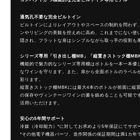
通気孔不要な完全ビルトイン
ビルトインによりレイアウトやスペースの制約を問わず
ンやリビングの美観を控えめに高め、これまでにない使
隠され、フラットな扉はシンプルながら取っ手の役割も
シリーズ専用「引き出し棚MB」「縦置きストック棚MB
機能的で魅力的なシリーズ専用棚はボトルを一本一本優
なワインを守ります。また、扉から全面ボトルのラベル
彩ります。
縦置きストック棚MBKには最大4本のボトルが前面に縦
の保存やヴィンテージワインの澱を鎮めることも可能で
活用いただけます。
安心の5年間サポート
冷媒（冷却能力）*に対してお求めより5年保証にてサポ
*その他電子機器パーツ、造作関係の保証期間は満1カ年