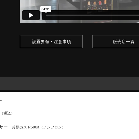
設置要領・注意事項
販売店一覧
L
（税込）
ッサー
冷媒ガス R600a（ノンフロン）