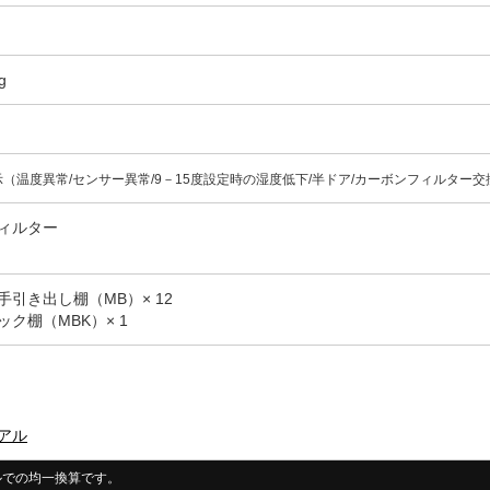
g
（温度異常/センサー異常/9－15度設定時の湿度低下/半ドア/カーボンフィルター
ィルター
引き出し棚（MB）× 12
ク棚（MBK）× 1
アル
トルでの均一換算です。