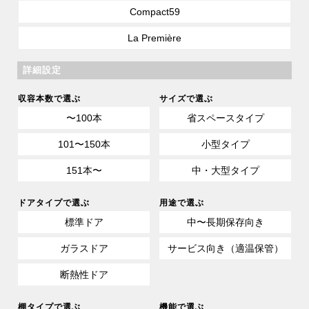
Compact59
La Première
詳細設定
収容本数で選ぶ
サイズで選ぶ
〜100本
省スペースタイプ
101〜150本
小型タイプ
151本〜
中・大型タイプ
ドアタイプで選ぶ
用途で選ぶ
標準ドア
中〜長期保存向き
ガラスドア
サービス向き（適温保管）
断熱性ドア
棚タイプで選ぶ
機能で選ぶ